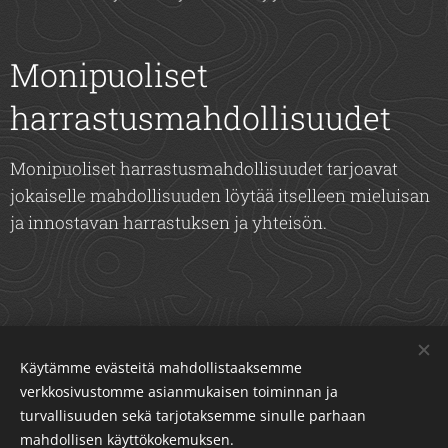
Monipuoliset
harrastusmahdollisuudet
Monipuoliset harrastusmahdollisuudet tarjoavat
jokaiselle mahdollisuuden löytää itselleen mieluisan
ja innostavan harrastuksen ja yhteisön.
Metsästysmajan vuokraus
Käytämme evästeitä mahdollistaaksemme
verkkosivustomme asianmukaisen toiminnan ja
luonnon rauhassa
turvallisuuden sekä tarjotaksemme sinulle parhaan
mahdollisen käyttökokemuksen.